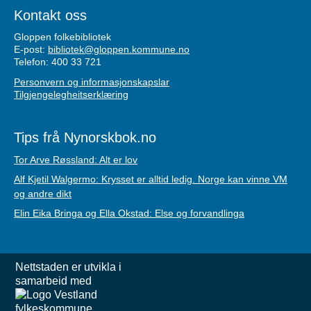
Kontakt oss
Gloppen folkebibliotek
E-post:
bibliotek@gloppen.kommune.no
Telefon: 400 33 721
Personvern og informasjonskapslar
Tilgjengelegheitserklæring
Tips frå Nynorskbok.no
Tor Arve Røssland: Alt er lov
Alf Kjetil Walgermo: Krysset er alltid ledig. Norge kan vinne VM
og andre dikt
Elin Eika Bringa og Ella Okstad: Else og forvandlinga
Nettstaden er utvikla i
samarbeid med