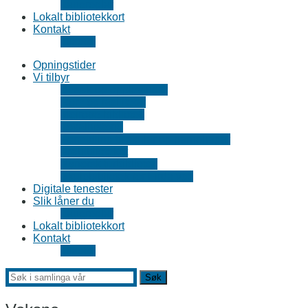
Lånereglar
Lokalt bibliotekkort
Kontakt
Tilsette
Opningstider
Vi tilbyr
Besøk og opplevingar
Rom og fasilitetar
Meirope bibliotek
Lokalhistorie
Formidling til skular og barnehagar
Frøbiblioteket
Nynorsk turbibliotek
Skulebibliotek for Firda vgs
Digitale tenester
Slik låner du
Lånereglar
Lokalt bibliotekkort
Kontakt
Tilsette
Søk