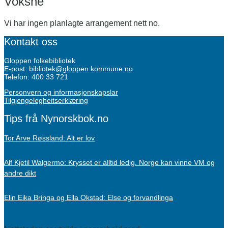
Voksne
Vi har ingen planlagte arrangement nett no.
Kontakt oss
Gloppen folkebibliotek
E-post:
bibliotek@gloppen.kommune.no
Telefon: 400 33 721
Personvern og informasjonskapslar
Tilgjengelegheitserklæring
Tips frå Nynorskbok.no
Tor Arve Røssland: Alt er lov
Alf Kjetil Walgermo: Krysset er alltid ledig. Norge kan vinne VM og
andre dikt
Elin Eika Bringa og Ella Okstad: Else og forvandlinga