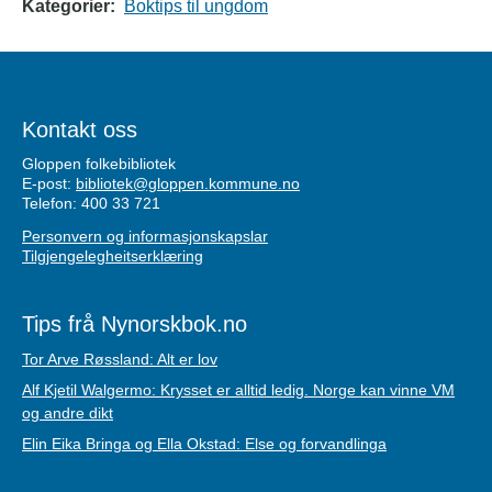
Kategorier:
Boktips til ungdom
Kontakt oss
Gloppen folkebibliotek
E-post:
bibliotek@gloppen.kommune.no
Telefon: 400 33 721
Personvern og informasjonskapslar
Tilgjengelegheitserklæring
Tips frå Nynorskbok.no
Tor Arve Røssland: Alt er lov
Alf Kjetil Walgermo: Krysset er alltid ledig. Norge kan vinne VM
og andre dikt
Elin Eika Bringa og Ella Okstad: Else og forvandlinga