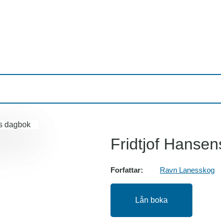
Fridtjof Hanse
Forfattar:
Ravn Lanesskog
Lån boka