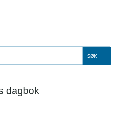
SØK
ns dagbok