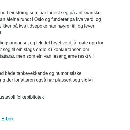
onert einstøing som har forlest seg på antikvariske
 han åleine rundt i Oslo og funderer på kva verdi og
sikker på kva tidsepoke han høyrer til, og lever
t.
llingsannonse, og tek det bryet verdt å møte opp for
ar seg til ein slags ordleik i konkurransen om
ttarar, men som ein van lesar gjerne raskt vil
med både tankevekkande og humoristiske
g der forfattaren også har plassert seg sjølv i
ustevoll folkebibliotek
E-bok