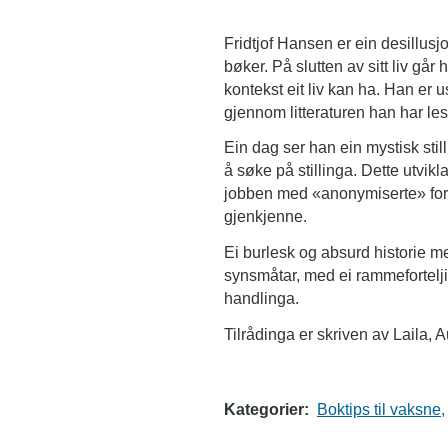
Fridtjof Hansen er ein desillusj
bøker. På slutten av sitt liv går
kontekst eit liv kan ha. Han er u
gjennom litteraturen han har les
Ein dag ser han ein mystisk stil
å søke på stillinga. Dette utvikl
jobben med «anonymiserte» forfa
gjenkjenne.
Ei burlesk og absurd historie 
synsmåtar, med ei rammeforteljin
handlinga.
Tilrådinga er skriven av Laila, A
Kategorier:
Boktips til vaksne,